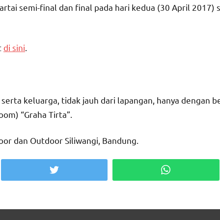
artai semi-final dan final pada hari kedua (30 April 2017
t
di sini
.
rta keluarga, tidak jauh dari lapangan, hanya dengan ber
oom) “Graha Tirta”.
oor dan Outdoor Siliwangi, Bandung.
Twitter
WhatsApp