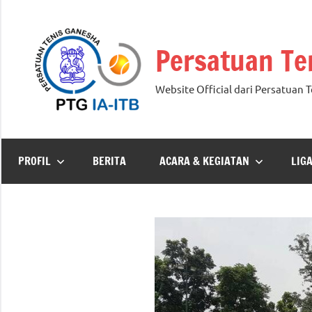
Skip
to
Persatuan Te
content
Website Official dari Persatuan 
PROFIL
BERITA
ACARA & KEGIATAN
LIG