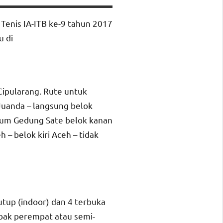
enis IA-ITB ke-9 tahun 2017
u di
 Cipularang. Rute untuk
/Juanda – langsung belok
elum Gedung Sate belok kanan
– belok kiri Aceh – tidak
utup (indoor) dan 4 terbuka
abak perempat atau semi-