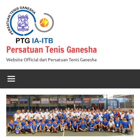
Skip
to
content
Persatuan Tenis Ganesha
Website Official dari Persatuan Tenis Ganesha