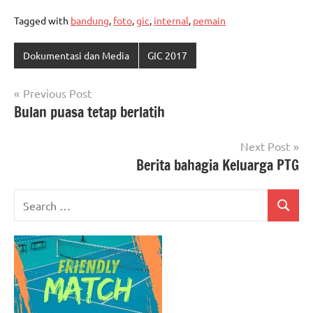
Tagged with
bandung
,
foto
,
gic
,
internal
,
pemain
Dokumentasi dan Media
GIC 2017
Post
Previous Post
Bulan puasa tetap berlatih
navigation
Next Post
Berita bahagia Keluarga PTG
Search
Search
for: