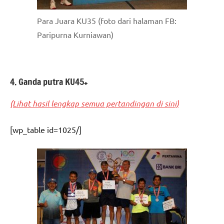
Para Juara KU35 (foto dari halaman FB:
Paripurna Kurniawan)
4. Ganda putra KU45+
(Lihat hasil lengkap semua pertandingan di sini)
[wp_table id=1025/]