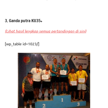
3. Ganda putra KU35+
(Lihat hasil lengkap semua pertandingan di sini)
[wp_table id=1023/]