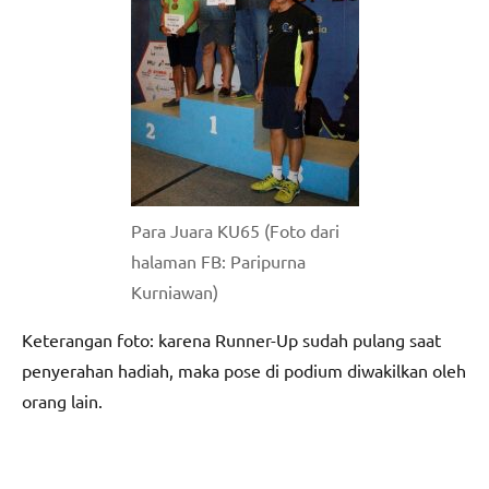
Para Juara KU65 (Foto dari
halaman FB: Paripurna
Kurniawan)
Keterangan foto: karena Runner-Up sudah pulang saat
penyerahan hadiah, maka pose di podium diwakilkan oleh
orang lain.