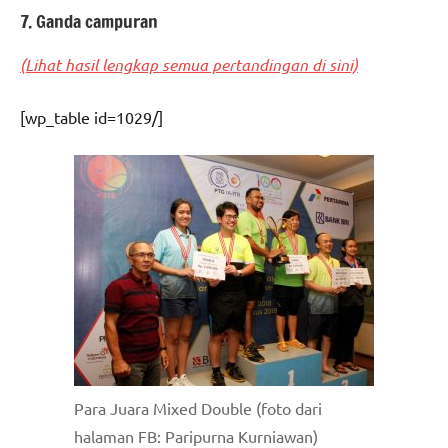
7. Ganda campuran
(Lihat hasil lengkap semua pertandingan di sini)
[wp_table id=1029/]
Para Juara Mixed Double (foto dari
halaman FB: Paripurna Kurniawan)