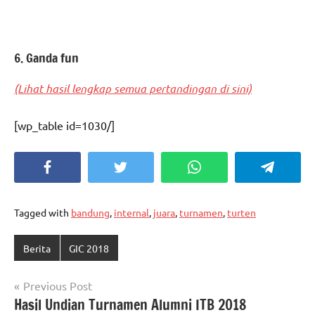
6. Ganda fun
(Lihat hasil lengkap semua pertandingan di sini)
[wp_table id=1030/]
Facebook
Twitter
WhatsApp
Telegra
Tagged with
bandung
,
internal
,
juara
,
turnamen
,
turten
Berita
GIC 2018
Post
Previous Post
Hasil Undian Turnamen Alumni ITB 2018
navigation