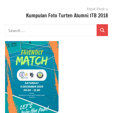
Next Post
Kumpulan Foto Turten Alumni ITB 2018
Search
Search
for: