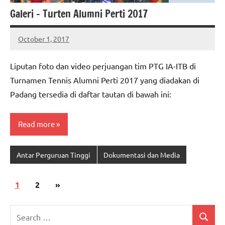
Galeri – Turten Alumni Perti 2017
October 1, 2017
ptgiait
Liputan foto dan video perjuangan tim PTG IA-ITB di
Turnamen Tennis Alumni Perti 2017 yang diadakan di
Padang tersedia di daftar tautan di bawah ini:
Read more
Antar Perguruan Tinggi
Dokumentasi dan Media
Posts
Next
1
2
»
pagination
Posts
Search
Search