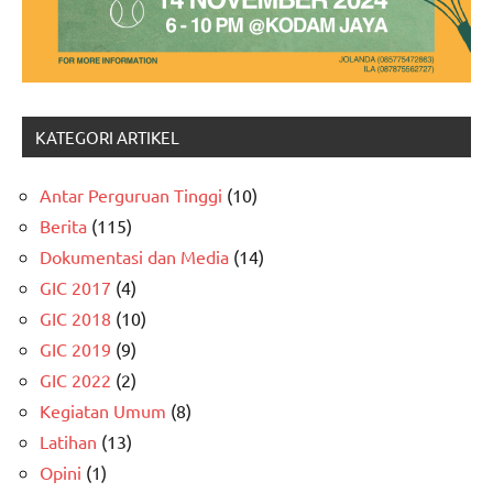
KATEGORI ARTIKEL
Antar Perguruan Tinggi
(10)
Berita
(115)
Dokumentasi dan Media
(14)
GIC 2017
(4)
GIC 2018
(10)
GIC 2019
(9)
GIC 2022
(2)
Kegiatan Umum
(8)
Latihan
(13)
Opini
(1)