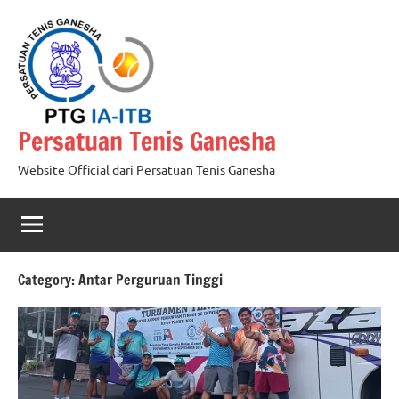
Skip
to
content
Persatuan Tenis Ganesha
Website Official dari Persatuan Tenis Ganesha
Category:
Antar Perguruan Tinggi