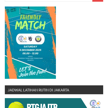
for:
JADWAL LATIHAN RUTIN DI JAKARTA