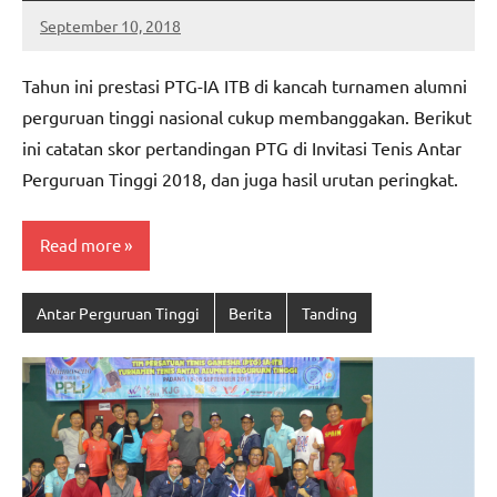
September 10, 2018
ptgiait
Tahun ini prestasi PTG-IA ITB di kancah turnamen alumni
perguruan tinggi nasional cukup membanggakan. Berikut
ini catatan skor pertandingan PTG di Invitasi Tenis Antar
Perguruan Tinggi 2018, dan juga hasil urutan peringkat.
Read more
Antar Perguruan Tinggi
Berita
Tanding