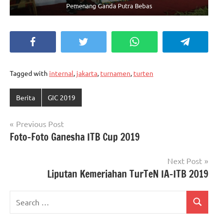
Pemenang Ganda Putra Bebas
Facebook
Twitter
WhatsApp
Telegra
Tagged with
internal
,
jakarta
,
turnamen
,
turten
Berita
GIC 2019
Post
Previous Post
Foto-Foto Ganesha ITB Cup 2019
navigation
Next Post
Liputan Kemeriahan TurTeN IA-ITB 2019
Search
Search
for: