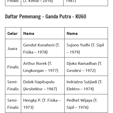
Finalis
(T. Kimia – 2016)
1987)
Daftar Pemenang – Ganda Putra – KU60
Gelar
Nama
Nama
Gendut Kunaheni (T.
Sujono Yudhi (T. Sipil
Juara
Fisika – 1978)
– 1979)
Arthur Rorek (T.
Djoko Ramadhan (T.
Finalis
Lingkungan – 1977)
Geodesi – 1972)
Semi-
Dolok Napitupulu
Indriatno Sutjiadi (T.
Finalis
(Arsitektur – 1967)
Elektro – 1974)
Semi-
Hengky P. (T. Fisika –
Pedhet Wijaya (T.
Finalis
1973)
Sipil – 1976)