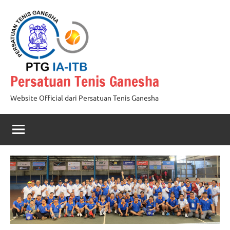
Skip
to
content
Persatuan Tenis Ganesha
Website Official dari Persatuan Tenis Ganesha