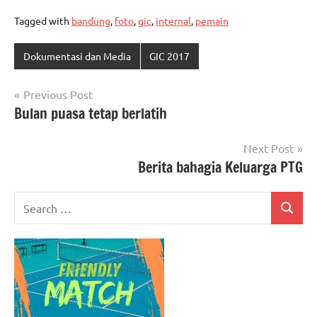
Tagged with
bandung
,
foto
,
gic
,
internal
,
pemain
Dokumentasi dan Media
GIC 2017
Post
Previous Post
Bulan puasa tetap berlatih
navigation
Next Post
Berita bahagia Keluarga PTG
Search
Search
for: