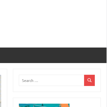
Search
Search
for: