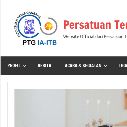
Skip
to
Persatuan Te
content
Website Official dari Persatuan 
PROFIL
BERITA
ACARA & KEGIATAN
LIG