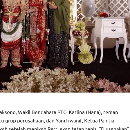
icaksono, Wakil Bendahara PTG, Karlina (Nana), teman
atu grup perusahaan, dan Yani Irwanif, Ketua Panitia
kah setelah menikah Ratri akan tetap tenis, “Diusahakan”