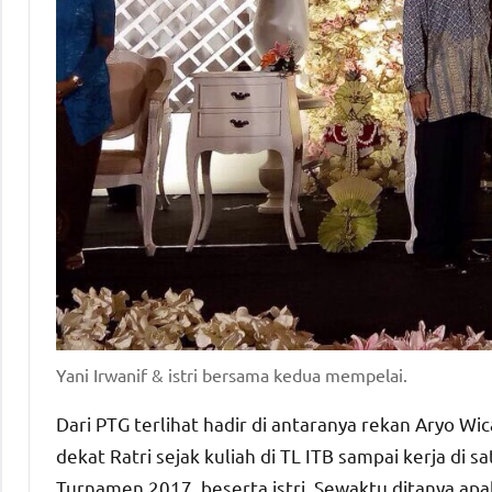
Yani Irwanif & istri bersama kedua mempelai.
Dari PTG terlihat hadir di antaranya rekan Aryo W
dekat Ratri sejak kuliah di TL ITB sampai kerja di s
Turnamen 2017, beserta istri. Sewaktu ditanya apa