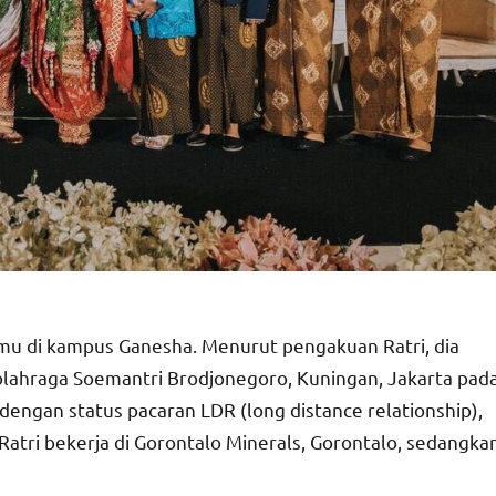
emu di kampus Ganesha. Menurut pengakuan Ratri, dia
 olahraga Soemantri Brodjonegoro, Kuningan, Jakarta pad
dengan status pacaran LDR (long distance relationship),
atri bekerja di Gorontalo Minerals, Gorontalo, sedangka