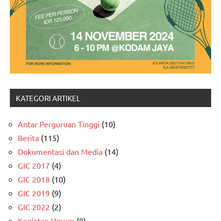
KATEGORI ARTIKEL
Antar Perguruan Tinggi
(10)
Berita
(115)
Dokumentasi dan Media
(14)
GIC 2017
(4)
GIC 2018
(10)
GIC 2019
(9)
GIC 2022
(2)
Kegiatan Umum
(8)