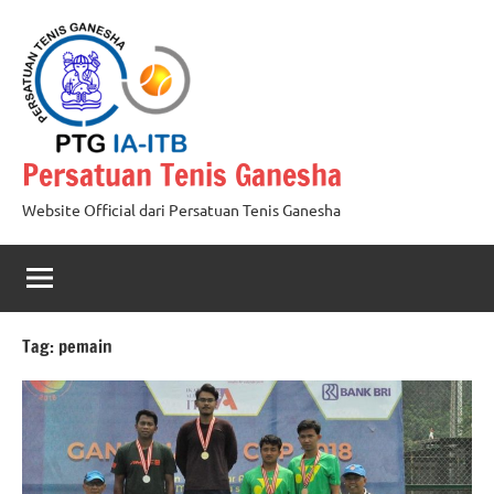
Skip
to
content
Persatuan Tenis Ganesha
Website Official dari Persatuan Tenis Ganesha
Tag:
pemain