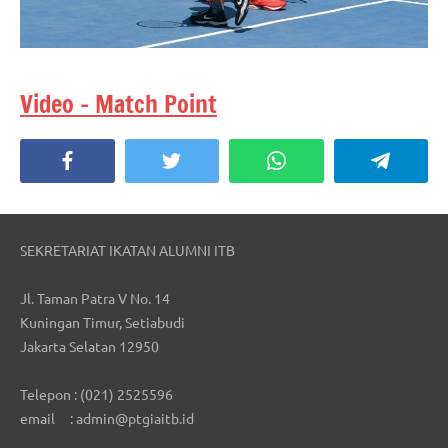
Video – Match Point
Facebook
Twitter
WhatsApp
Telegra
SEKRETARIAT IKATAN ALUMNI ITB
Jl. Taman Patra V No. 14
Kuningan Timur, Setiabudi
Jakarta Selatan 12950
Telepon : (021) 2525596
email : admin@ptgiaitb.id