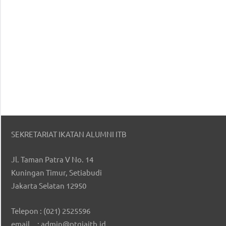
SEKRETARIAT IKATAN ALUMNI ITB
Jl. Taman Patra V No. 14
Kuningan Timur, Setiabudi
Jakarta Selatan 12950
Telepon : (021) 2525596
email : admin@ptgiaitb.id