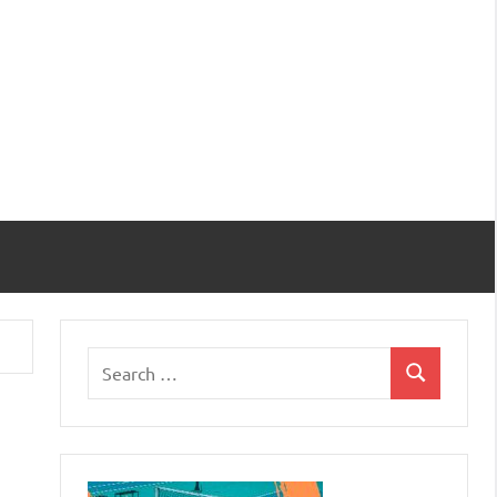
Search
Search
for: