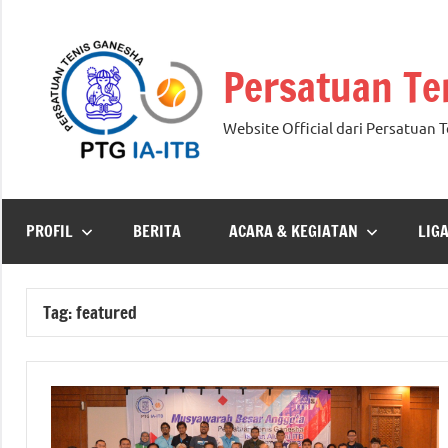
Skip
to
Persatuan Te
content
Website Official dari Persatuan 
PROFIL
BERITA
ACARA & KEGIATAN
LIG
Tag:
featured