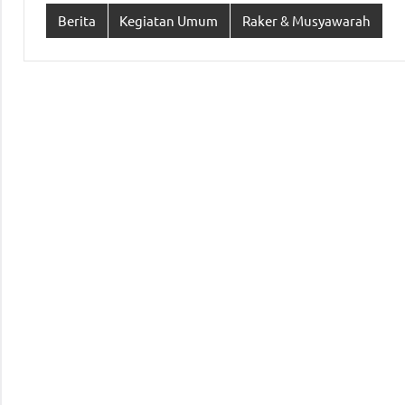
Berita
Kegiatan Umum
Raker & Musyawarah