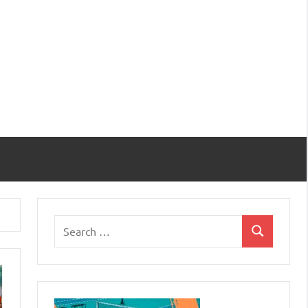
Search
Search
for: