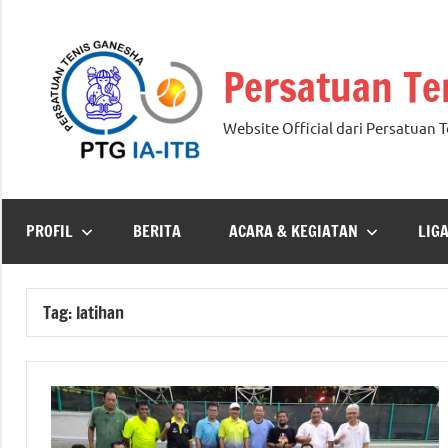
Skip
to
Persatuan Te
content
Website Official dari Persatuan 
PROFIL
BERITA
ACARA & KEGIATAN
LIG
Tag:
latihan