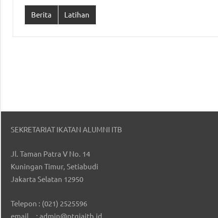
Berita
Latihan
SEKRETARIAT IKATAN ALUMNI ITB
Jl. Taman Patra V No. 14
Kuningan Timur, Setiabudi
Jakarta Selatan 12950
Telepon : (021) 2525596
email : admin@ptgiaitb.id