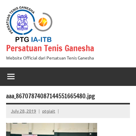
Skip
to
content
Persatuan Tenis Ganesha
Website Official dari Persatuan Tenis Ganesha
aaa_86707874087144551665480.jpg
July 28, 2019
ptgiait