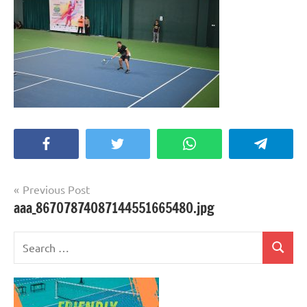
Facebook
Twitter
WhatsApp
Telegra
Post
Previous Post
aaa_86707874087144551665480.jpg
navigation
Search
Search
for: