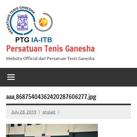
Skip
to
content
Persatuan Tenis Ganesha
Website Official dari Persatuan Tenis Ganesha
aaa_86875404362420287606277.jpg
July 28, 2019
ptgiait