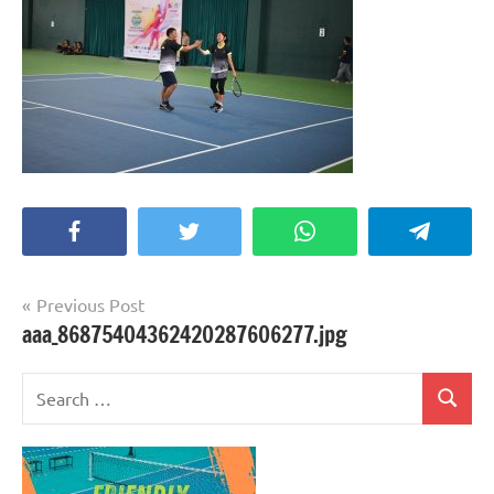
Facebook
Twitter
WhatsApp
Telegra
Post
Previous Post
aaa_86875404362420287606277.jpg
navigation
Search
Search
for: