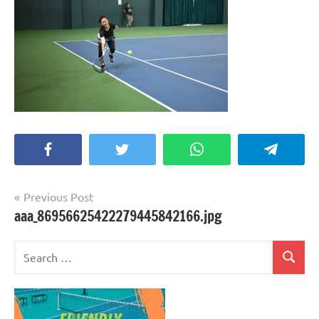
Facebook
Twitter
WhatsApp
Telegra
Post
Previous Post
aaa_86956625422279445842166.jpg
navigation
Search
Search
for: