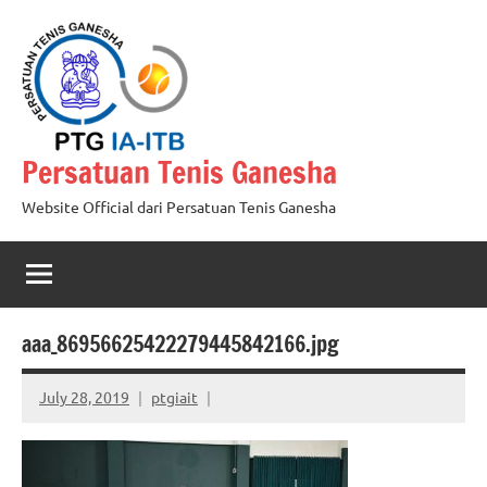
Skip
to
content
Persatuan Tenis Ganesha
Website Official dari Persatuan Tenis Ganesha
aaa_86956625422279445842166.jpg
July 28, 2019
ptgiait