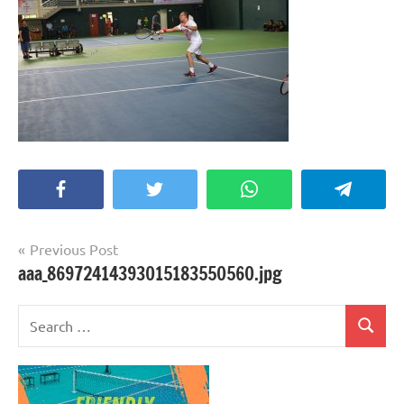
Facebook
Twitter
WhatsApp
Telegra
Post
Previous Post
aaa_86972414393015183550560.jpg
navigation
Search
Search
for: