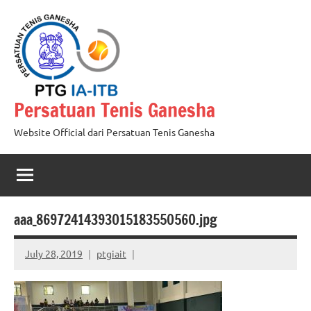
Skip
to
content
Persatuan Tenis Ganesha
Website Official dari Persatuan Tenis Ganesha
aaa_86972414393015183550560.jpg
July 28, 2019
ptgiait