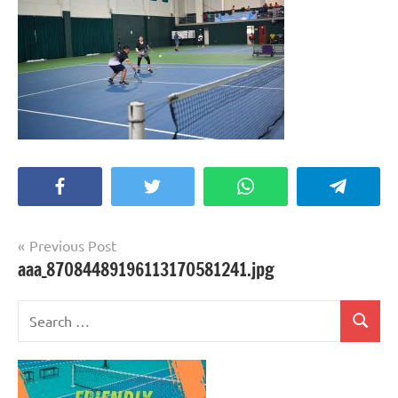
Facebook
Twitter
WhatsApp
Telegra
Post
Previous Post
aaa_87084489196113170581241.jpg
navigation
Search
Search
for: