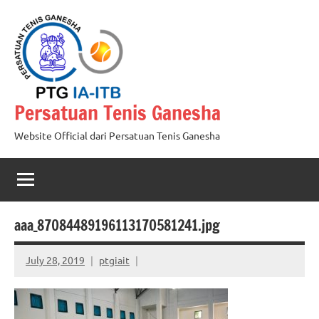
Skip
to
content
Persatuan Tenis Ganesha
Website Official dari Persatuan Tenis Ganesha
aaa_87084489196113170581241.jpg
July 28, 2019
ptgiait