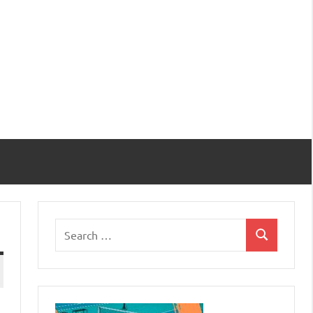
Search
Search
for: