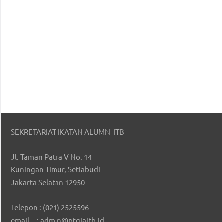
SEKRETARIAT IKATAN ALUMNI ITB
Jl. Taman Patra V No. 14
Kuningan Timur, Setiabudi
Jakarta Selatan 12950
Telepon : (021) 2525596
email : admin@ptgiaitb.id