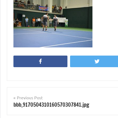
Facebook
Twitter
Post
Previous Post
bbb_9170504310160570307841.jpg
navigation