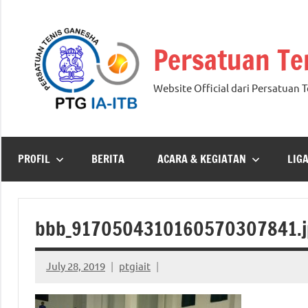
Skip
to
Persatuan Te
content
Website Official dari Persatuan 
PROFIL
BERITA
ACARA & KEGIATAN
LIG
bbb_9170504310160570307841.j
July 28, 2019
ptgiait