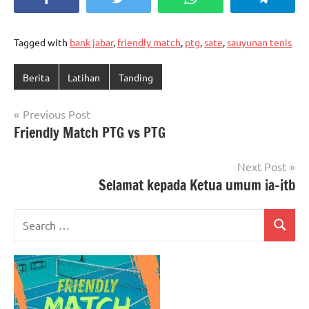
Tagged with
bank jabar
,
friendly match
,
ptg
,
sate
,
sauyunan tenis
Berita
Latihan
Tanding
Post
Previous Post
Friendly Match PTG vs PTG
navigation
Next Post
Selamat kepada Ketua umum ia-itb
Search
Search
for: