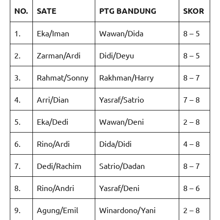
NO.
SATE
PTG BANDUNG
SKOR
1.
Eka/Iman
Wawan/Dida
8 – 5
2.
Zarman/Ardi
Didi/Deyu
8 – 5
3.
Rahmat/Sonny
Rakhman/Harry
8 – 7
4.
Arri/Dian
Yasraf/Satrio
7 – 8
5.
Eka/Dedi
Wawan/Deni
2 – 8
6.
Rino/Ardi
Dida/Didi
4 – 8
7.
Dedi/Rachim
Satrio/Dadan
8 – 7
8.
Rino/Andri
Yasraf/Deni
8 – 6
9.
Agung/Emil
Winardono/Yani
2 – 8