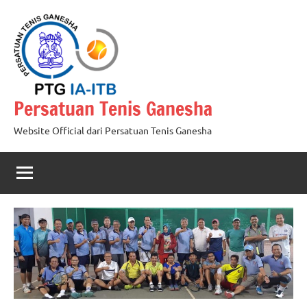
Skip
to
content
Persatuan Tenis Ganesha
Website Official dari Persatuan Tenis Ganesha