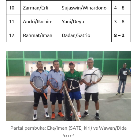
10.
Zarman/Erli
Sujaswin/Winardono
4 – 8
11.
Andri/Rachim
Yani/Deyu
3 – 8
12.
Rahmat/Iman
Dadan/Satrio
8 – 2
Partai pembuka: Eka/Iman (SATE, kiri) vs Wawan/Dida
(PTG)