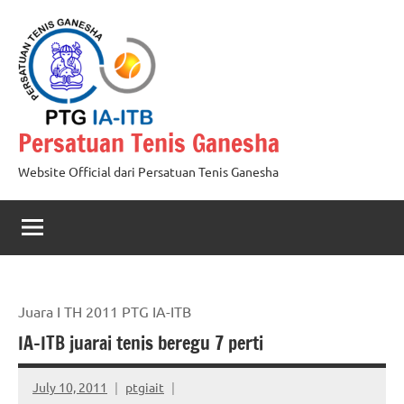
Skip
to
content
Persatuan Tenis Ganesha
Website Official dari Persatuan Tenis Ganesha
Juara I TH 2011 PTG IA-ITB
IA-ITB juarai tenis beregu 7 perti
July 10, 2011
ptgiait