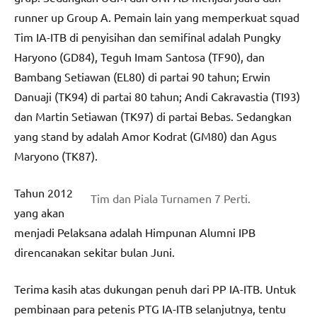
runner up Group A. Pemain lain yang memperkuat squad
Tim IA-ITB di penyisihan dan semifinal adalah Pungky
Haryono (GD84), Teguh Imam Santosa (TF90), dan
Bambang Setiawan (EL80) di partai 90 tahun; Erwin
Danuaji (TK94) di partai 80 tahun; Andi Cakravastia (TI93)
dan Martin Setiawan (TK97) di partai Bebas. Sedangkan
yang stand by adalah Amor Kodrat (GM80) dan Agus
Maryono (TK87).
Tahun 2012
Tim dan Piala Turnamen 7 Perti.
yang akan
menjadi Pelaksana adalah Himpunan Alumni IPB
direncanakan sekitar bulan Juni.
Terima kasih atas dukungan penuh dari PP IA-ITB. Untuk
pembinaan para petenis PTG IA-ITB selanjutnya, tentu