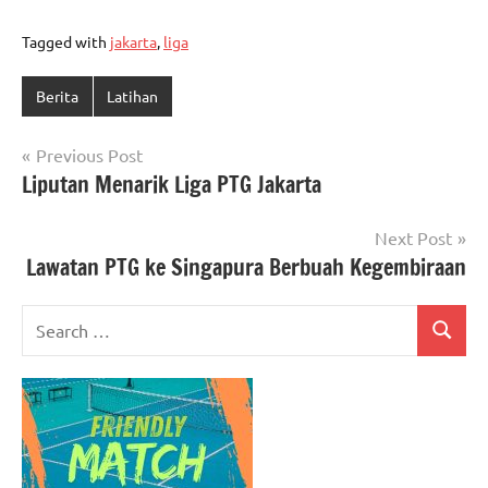
Tagged with
jakarta
,
liga
Berita
Latihan
Post
Previous Post
Liputan Menarik Liga PTG Jakarta
navigation
Next Post
Lawatan PTG ke Singapura Berbuah Kegembiraan
Search
Search
for: