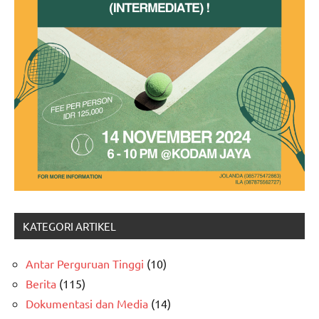
KATEGORI ARTIKEL
Antar Perguruan Tinggi
(10)
Berita
(115)
Dokumentasi dan Media
(14)