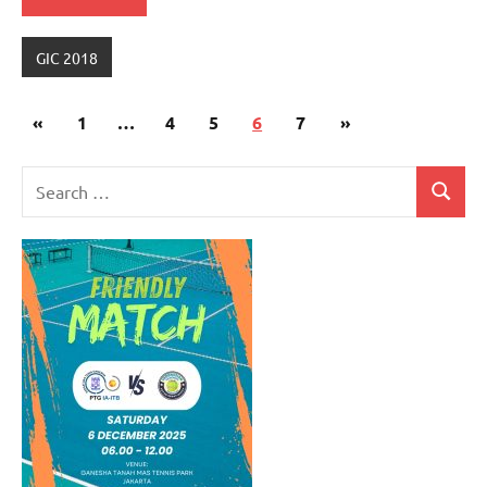
GIC 2018
Posts
Previous
Next
«
1
…
4
5
6
7
»
pagination
Posts
Posts
Search
Search
for: