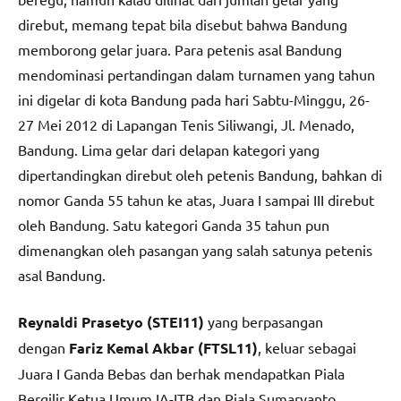
direbut, memang tepat bila disebut bahwa Bandung
memborong gelar juara. Para petenis asal Bandung
mendominasi pertandingan dalam turnamen yang tahun
ini digelar di kota Bandung pada hari Sabtu-Minggu, 26-
27 Mei 2012 di Lapangan Tenis Siliwangi, Jl. Menado,
Bandung. Lima gelar dari delapan kategori yang
dipertandingkan direbut oleh petenis Bandung, bahkan di
nomor Ganda 55 tahun ke atas, Juara I sampai III direbut
oleh Bandung. Satu kategori Ganda 35 tahun pun
dimenangkan oleh pasangan yang salah satunya petenis
asal Bandung.
Reynaldi Prasetyo (STEI11)
yang berpasangan
dengan
Fariz Kemal Akbar (FTSL11)
, keluar sebagai
Juara I Ganda Bebas dan berhak mendapatkan Piala
Bergilir Ketua Umum IA-ITB dan Piala Sumaryanto.