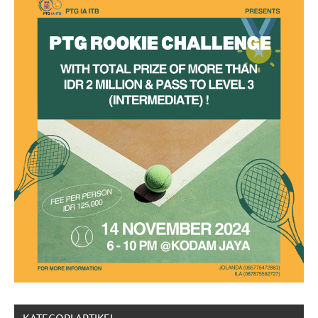
KATEGORI ARTIKEL