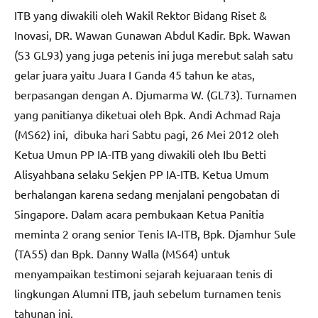
ITB yang diwakili oleh Wakil Rektor Bidang Riset &
Inovasi, DR. Wawan Gunawan Abdul Kadir. Bpk. Wawan
(S3 GL93) yang juga petenis ini juga merebut salah satu
gelar juara yaitu Juara I Ganda 45 tahun ke atas,
berpasangan dengan A. Djumarma W. (GL73). Turnamen
yang panitianya diketuai oleh Bpk. Andi Achmad Raja
(MS62) ini, dibuka hari Sabtu pagi, 26 Mei 2012 oleh
Ketua Umun PP IA-ITB yang diwakili oleh Ibu Betti
Alisyahbana selaku Sekjen PP IA-ITB. Ketua Umum
berhalangan karena sedang menjalani pengobatan di
Singapore. Dalam acara pembukaan Ketua Panitia
meminta 2 orang senior Tenis IA-ITB, Bpk. Djamhur Sule
(TA55) dan Bpk. Danny Walla (MS64) untuk
menyampaikan testimoni sejarah kejuaraan tenis di
lingkungan Alumni ITB, jauh sebelum turnamen tenis
tahunan ini.