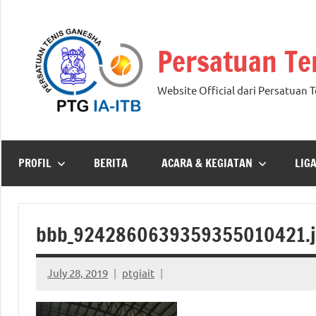
Skip
to
Persatuan Te
content
Website Official dari Persatuan 
PROFIL
BERITA
ACARA & KEGIATAN
LIG
bbb_9242860639359355010421.j
July 28, 2019
ptgiait