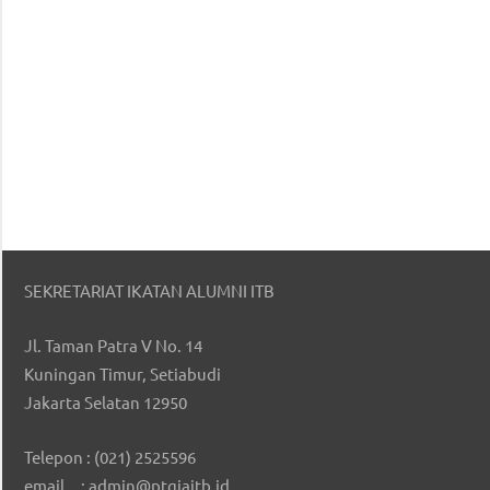
SEKRETARIAT IKATAN ALUMNI ITB
Jl. Taman Patra V No. 14
Kuningan Timur, Setiabudi
Jakarta Selatan 12950
Telepon : (021) 2525596
email : admin@ptgiaitb.id