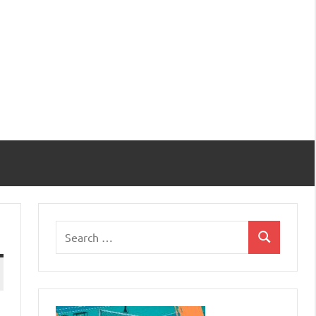
Search
Search
for: