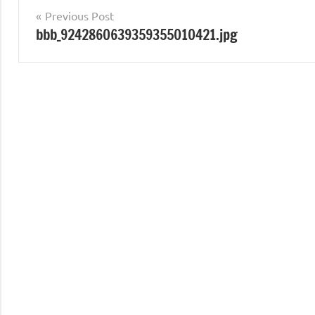
Post
Previous Post
bbb_9242860639359355010421.jpg
navigation