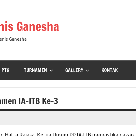
nis Ganesha
Tenis Ganesha
A PTG
TURNAMEN
GALLERY
KONTAK
men IA-ITB Ke-3
rin, Hatta Rajasa, Ketua Umum PP IA-ITB memastikan akan