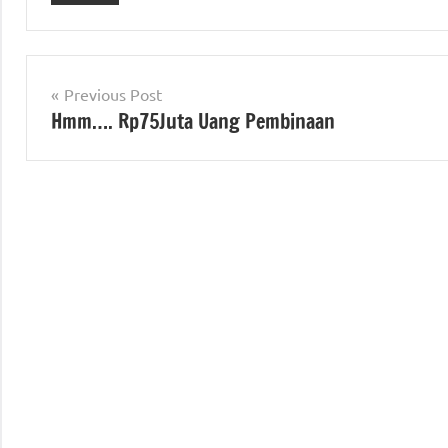
Post
Previous Post
Hmm…. Rp75Juta Uang Pembinaan
navigation