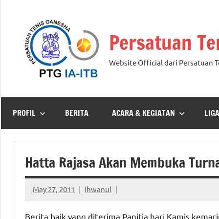
Skip
to
Persatuan Te
content
Website Official dari Persatuan 
PROFIL
BERITA
ACARA & KEGIATAN
LIG
Hatta Rajasa Akan Membuka Turna
May 27, 2011
Ihwanul
Berita baik yang diterima Panitia hari Kamis kema