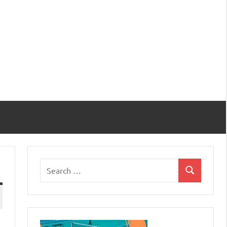
Search
Search
for: