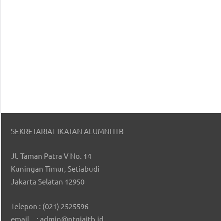
SEKRETARIAT IKATAN ALUMNI ITB
Jl. Taman Patra V No. 14
Kuningan Timur, Setiabudi
Jakarta Selatan 12950
Telepon : (021) 2525596
email : admin@ptgiaitb.id